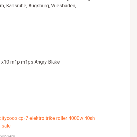
im, Karlsruhe, Augsburg, Wiesbaden,
 x10 m1p m1ps Angry Blake
choppers