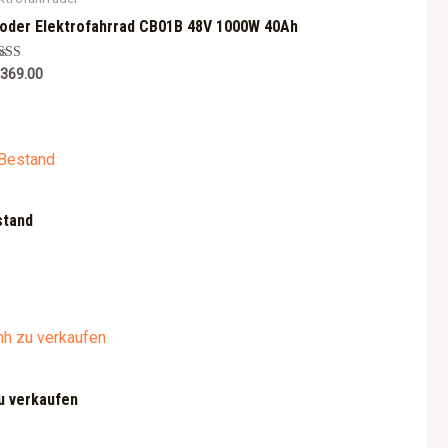
oder Elektrofahrrad CB01B 48V 1000W 40Ah
ted
,369.00
0
 of 5
stand
u verkaufen