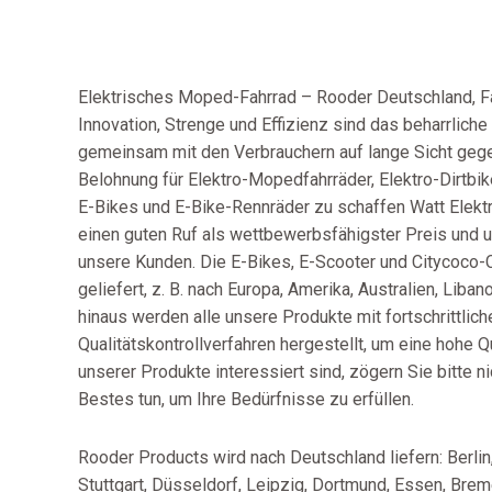
Elektrisches Moped-Fahrrad – Rooder Deutschland, Fabr
Innovation, Strenge und Effizienz sind das beharrlic
gemeinsam mit den Verbrauchern auf lange Sicht gege
Belohnung für Elektro-Mopedfahrräder, Elektro-Dirtbi
E-Bikes und E-Bike-Rennräder zu schaffen Watt Elekt
einen guten Ruf als wettbewerbsfähigster Preis und u
unsere Kunden. Die E-Bikes, E-Scooter und Citycoco-
geliefert, z. B. nach Europa, Amerika, Australien, Lib
hinaus werden alle unsere Produkte mit fortschrittlic
Qualitätskontrollverfahren hergestellt, um eine hohe Q
unserer Produkte interessiert sind, zögern Sie bitte n
Bestes tun, um Ihre Bedürfnisse zu erfüllen.
Rooder Products wird nach Deutschland liefern: Berlin
Stuttgart, Düsseldorf, Leipzig, Dortmund, Essen, Brem