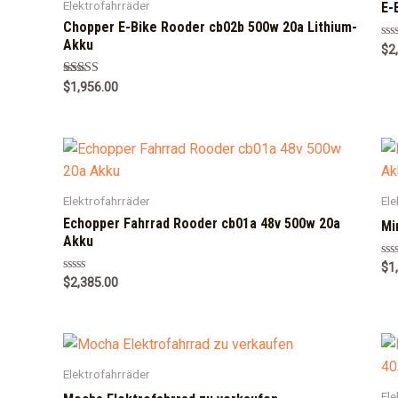
Elektrofahrräder
E-
Chopper E-Bike Rooder cb02b 500w 20a Lithium-
Akku
Ra
$
2
0
out
of
Rated
$
1,956.00
5
5.00
out of 5
Elektrofahrräder
Ele
Echopper Fahrrad Rooder cb01a 48v 500w 20a
Mi
Akku
Ra
$
1
0
Rated
$
2,385.00
out
0
of
out
5
of
5
Elektrofahrräder
Ele