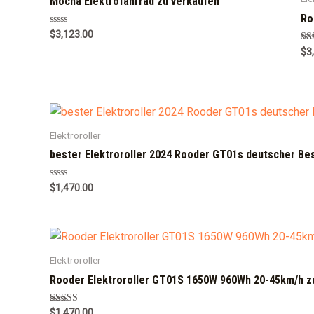
Mocha Elektrofahrrad zu verkaufen
Ro
Rated
$
3,123.00
0
Ra
$
3
out
5.0
of
out
5
Elektroroller
bester Elektroroller 2024 Rooder GT01s deutscher Be
Rated
$
1,470.00
0
out
of
5
Elektroroller
Rooder Elektroroller GT01S 1650W 960Wh 20-45km/h z
Rated
$
1,470.00