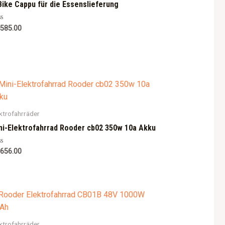
Bike Cappu für die Essenslieferung
ted
,585.00
ktrofahrräder
ni-Elektrofahrrad Rooder cb02 350w 10a Akku
ted
,656.00
ktrofahrräder