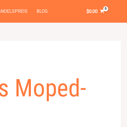
NDELSPREIS
BLOG
$
0.00
es Moped-