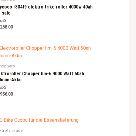
tycoco r804t9 elektro trike roller 4000w 40ah
r sale
ted
,258.00
0
 of 5
choppers
ektroroller Chopper hm-6 4000 Watt 60ah
thium-Akku
ted
,956.00
0
 of 5
ktrofahrräder