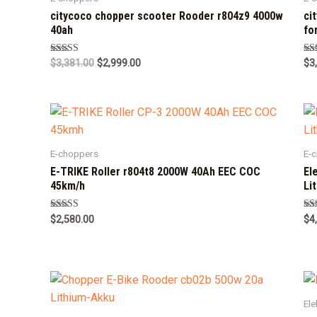
citycoco chopper scooter Rooder r804z9 4000w
ci
40ah
fo
Rated
Ra
$
3,381.00
$
2,999.00
$
3
5.00
5.0
out of 5
out
E-choppers
E-
E-TRIKE Roller r804t8 2000W 40Ah EEC COC
El
45km/h
Li
Rated
Ra
$
2,580.00
$
4
5.00
5.0
out of 5
out
Ele