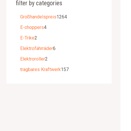
filter by categories
Großhandelspreis
1264
E-choppers
4
E-Trike
2
Elektrofahrräder
6
Elektroroller
2
tragbares Kraftwerk
157