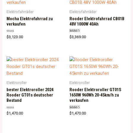
Elektrofahrräder
Elektrofahrräder
Mocha Elektrofahrrad zu
Rooder Elektrofahrrad CB01B
verkaufen
48V 1000W 40Ah
Rated
Rated
$
3,123.00
$
3,369.00
0
5.00
out
out of 5
of
5
Elektroroller
Elektroroller
bester Elektroroller 2024
Rooder Elektroroller GT01S
Rooder GT01s deutscher
1650W 960Wh 20-45km/h zu
Bestand
verkaufen
Rated
Rated
$
1,470.00
$
1,470.00
0
5.00
out
out of 5
of
5