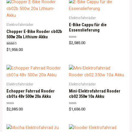
Elektrofahrräder
E-Bike Cappu für die
Elektrofahrräder
Essenslieferung
Chopper E-Bike Rooder cb02b
500w 20a Lithium-Akku
Rated
$
2,585.00
0
Rated
out
$
1,956.00
5.00
of
out of 5
5
Elektrofahrräder
Elektrofahrräder
Echopper Fahrrad Rooder
Mini-Elektrofahrrad Rooder
cb01a 48v 500w 20a Akku
cb02 350w 10a Akku
Rated
Rated
$
2,385.00
$
1,656.00
0
0
out
out
of
of
5
5