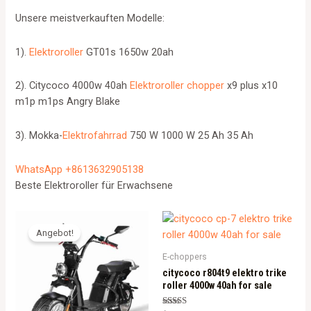
Unsere meistverkauften Modelle:
1).
Elektroroller
GT01s 1650w 20ah
2). Citycoco 4000w 40ah
Elektroroller chopper
x9 plus x10
m1p m1ps Angry Blake
3). Mokka-
Elektrofahrrad
750 W 1000 W 25 Ah 35 Ah
WhatsApp +8613632905138
Beste Elektroroller für Erwachsene
Angebot!
E-choppers
citycoco r804t9 elektro trike
roller 4000w 40ah for sale