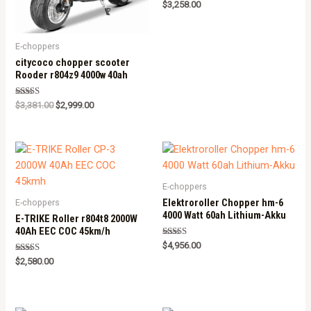
Rated
$
3,258.00
5.00
out of 5
E-choppers
citycoco chopper scooter
Rooder r804z9 4000w 40ah
Rated
$
3,381.00
$
2,999.00
5.00
out of 5
E-choppers
Elektroroller Chopper hm-6
E-choppers
4000 Watt 60ah Lithium-Akku
E-TRIKE Roller r804t8 2000W
40Ah EEC COC 45km/h
Rated
$
4,956.00
5.00
Rated
out of 5
$
2,580.00
5.00
out of 5