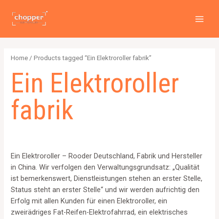
Zum
2
4
2
6
1
1
MAI
Inhalt
p
p
p
p
2
5
MEN
springen
r
r
r
r
6
7
o
o
o
o
4
p
Home
/ Products tagged “Ein Elektroroller fabrik”
d
d
d
d
p
r
Ein Elektroroller
u
u
u
u
r
o
c
c
c
c
o
d
fabrik
t
t
t
t
d
u
s
s
s
s
u
c
c
t
t
s
Ein Elektroroller – Rooder Deutschland, Fabrik und Hersteller
s
in China. Wir verfolgen den Verwaltungsgrundsatz: „Qualität
ist bemerkenswert, Dienstleistungen stehen an erster Stelle,
Status steht an erster Stelle“ und wir werden aufrichtig den
Erfolg mit allen Kunden für einen Elektroroller, ein
zweirädriges Fat-Reifen-Elektrofahrrad, ein elektrisches