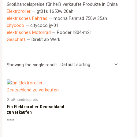
Großhandelspreise für heiß verkaufte Produkte in China
Elektroroller
— gt01s 1650w 20ah
elektrisches Fahrrad
— mocha Fahrrad 750w 35ah
citycoco
— citycoco jy-01
elektrisches Motorrad
— Rooder r804-m21
Geschäft
— Direkt ab Werk
Showing the single result
Großhandelspreis
Ein Elektroroller Deutschland
zu verkaufen
Rated
0
out
of