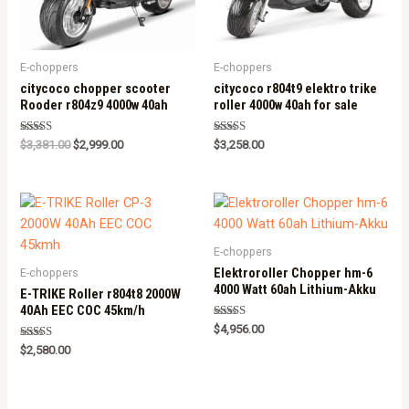
E-choppers
E-choppers
citycoco chopper scooter
citycoco r804t9 elektro trike
Rooder r804z9 4000w 40ah
roller 4000w 40ah for sale
Rated
Rated
$
3,381.00
$
2,999.00
$
3,258.00
5.00
5.00
out of 5
out of 5
E-choppers
Elektroroller Chopper hm-6
E-choppers
4000 Watt 60ah Lithium-Akku
E-TRIKE Roller r804t8 2000W
40Ah EEC COC 45km/h
Rated
$
4,956.00
5.00
Rated
out of 5
$
2,580.00
5.00
out of 5