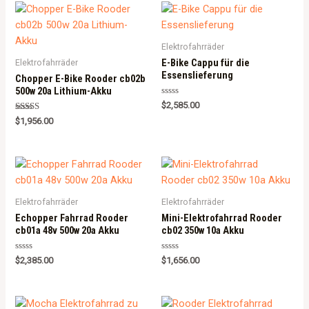
Elektrofahrräder
E-Bike Cappu für die
Elektrofahrräder
Essenslieferung
Chopper E-Bike Rooder cb02b
500w 20a Lithium-Akku
Rated
$
2,585.00
0
Rated
out
$
1,956.00
5.00
of
out of 5
5
Elektrofahrräder
Elektrofahrräder
Echopper Fahrrad Rooder
Mini-Elektrofahrrad Rooder
cb01a 48v 500w 20a Akku
cb02 350w 10a Akku
Rated
Rated
$
2,385.00
$
1,656.00
0
0
out
out
of
of
5
5