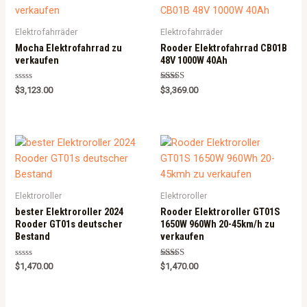
Elektrofahrräder
Elektrofahrräder
Mocha Elektrofahrrad zu
Rooder Elektrofahrrad CB01B
verkaufen
48V 1000W 40Ah
Rated
Rated
$
3,123.00
$
3,369.00
0
5.00
out
out of 5
of
5
Elektroroller
Elektroroller
bester Elektroroller 2024
Rooder Elektroroller GT01S
Rooder GT01s deutscher
1650W 960Wh 20-45km/h zu
Bestand
verkaufen
Rated
Rated
$
1,470.00
$
1,470.00
0
5.00
out
out of 5
of
5