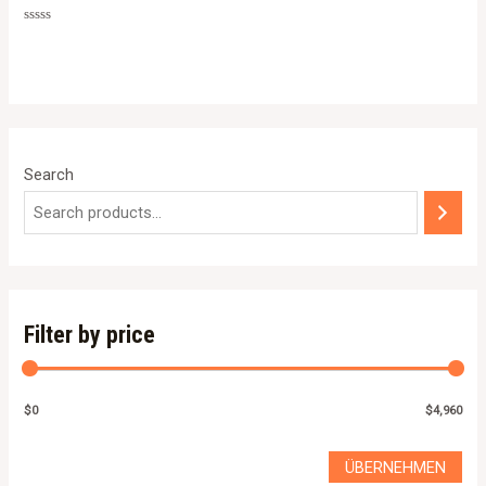
Rated
0
out
of
5
Search
Filter by price
$0
$4,960
ÜBERNEHMEN