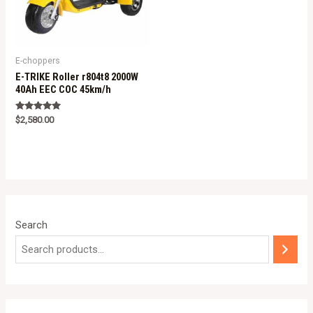
E-choppers
E-TRIKE Roller r804t8 2000W
40Ah EEC COC 45km/h
Rated
$
2,580.00
5.00
out of 5
Search