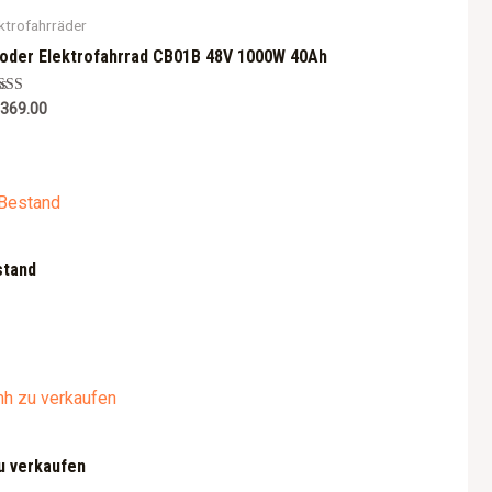
ktrofahrräder
oder Elektrofahrrad CB01B 48V 1000W 40Ah
ted
,369.00
0
 of 5
stand
u verkaufen