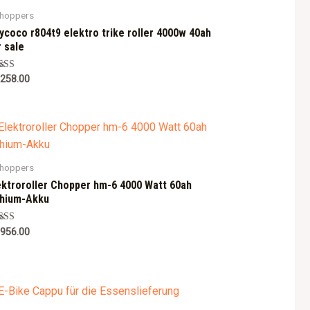
choppers
tycoco r804t9 elektro trike roller 4000w 40ah
r sale
ted
,258.00
0
 of 5
choppers
ektroroller Chopper hm-6 4000 Watt 60ah
thium-Akku
ted
,956.00
0
 of 5