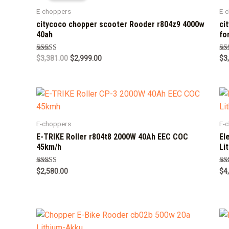
E-choppers
E-
citycoco chopper scooter Rooder r804z9 4000w
ci
40ah
fo
Rated
Ra
$
3,381.00
$
2,999.00
$
3
5.00
5.0
out of 5
out
E-choppers
E-
E-TRIKE Roller r804t8 2000W 40Ah EEC COC
El
45km/h
Li
Rated
Ra
$
2,580.00
$
4
5.00
5.0
out of 5
out