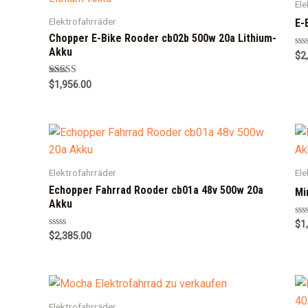
Ele
Elektrofahrräder
E-
Chopper E-Bike Rooder cb02b 500w 20a Lithium-
Akku
Ra
$
2
0
out
of
Rated
$
1,956.00
5
5.00
out of 5
Elektrofahrräder
Ele
Echopper Fahrrad Rooder cb01a 48v 500w 20a
Mi
Akku
Ra
$
1
0
Rated
$
2,385.00
out
0
of
out
5
of
5
Elektrofahrräder