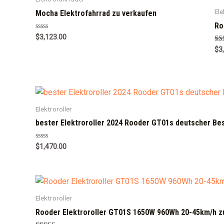
Ele
Mocha Elektrofahrrad zu verkaufen
Ro
Rated
$
3,123.00
0
Ra
$
3
out
5.0
of
out
5
Elektroroller
bester Elektroroller 2024 Rooder GT01s deutscher Be
Rated
$
1,470.00
0
out
of
5
Elektroroller
Rooder Elektroroller GT01S 1650W 960Wh 20-45km/h z