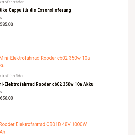
ktrofahrräder
Bike Cappu für die Essenslieferung
ted
,585.00
ktrofahrräder
ni-Elektrofahrrad Rooder cb02 350w 10a Akku
ted
,656.00