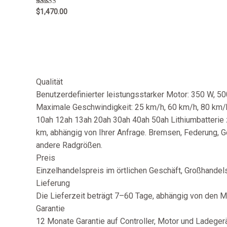
Rated
$
1,470.00
5.00
out of 5
Qualität
Benutzerdefinierter leistungsstarker Motor: 350 W, 
Maximale Geschwindigkeit: 25 km/h, 60 km/h, 80 km/h,
10ah 12ah 13ah 20ah 30ah 40ah 50ah Lithiumbatterie 
km, abhängig von Ihrer Anfrage. Bremsen, Federung, Ge
andere Radgrößen.
Preis
Einzelhandelspreis im örtlichen Geschäft, Großhandelsp
Lieferung
Die Lieferzeit beträgt 7–60 Tage, abhängig von den 
Garantie
12 Monate Garantie auf Controller, Motor und Ladegerät