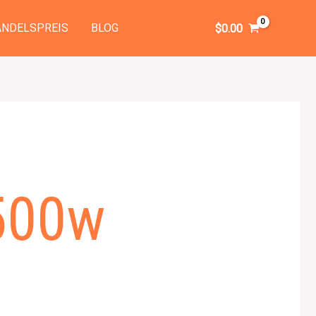
NDELSPREIS
BLOG
$
0.00
500w