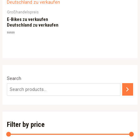
Großhandelspreis
E-Bikes zu verkaufen
Deutschland zu verkaufen
Rated
0
out
of
5
Search
Filter by price