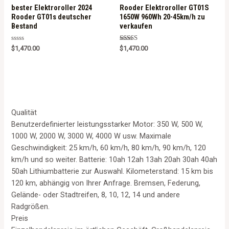
bester Elektroroller 2024
Rooder Elektroroller GT01S
Rooder GT01s deutscher
1650W 960Wh 20-45km/h zu
Bestand
verkaufen
Rated
Rated
$
1,470.00
$
1,470.00
0
5.00
out
out of 5
of
5
Qualität
Benutzerdefinierter leistungsstarker Motor: 350 W, 500 W,
1000 W, 2000 W, 3000 W, 4000 W usw. Maximale
Geschwindigkeit: 25 km/h, 60 km/h, 80 km/h, 90 km/h, 120
km/h und so weiter. Batterie: 10ah 12ah 13ah 20ah 30ah 40ah
50ah Lithiumbatterie zur Auswahl. Kilometerstand: 15 km bis
120 km, abhängig von Ihrer Anfrage. Bremsen, Federung,
Gelände- oder Stadtreifen, 8, 10, 12, 14 und andere
Radgrößen.
Preis