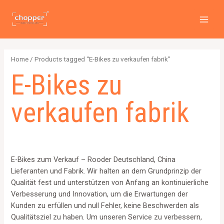
PREI
Zum
2
4
2
6
1
1
MAI
Inhalt
p
p
p
p
2
5
MEN
springen
r
r
r
r
6
7
o
o
o
o
4
p
Home
/ Products tagged “E-Bikes zu verkaufen fabrik”
d
d
d
d
p
r
E-Bikes zu
u
u
u
u
r
o
c
c
c
c
o
d
verkaufen fabrik
t
t
t
t
d
u
s
s
s
s
u
c
c
t
t
s
E-Bikes zum Verkauf – Rooder Deutschland, China
s
Lieferanten und Fabrik. Wir halten an dem Grundprinzip der
Qualität fest und unterstützen von Anfang an kontinuierliche
Verbesserung und Innovation, um die Erwartungen der
Kunden zu erfüllen und null Fehler, keine Beschwerden als
Qualitätsziel zu haben. Um unseren Service zu verbessern,