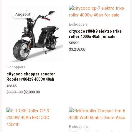
Angebot!
E-choppers
citycoco r804t9 elektro trike
roller 4000w 40ah for sale
Rated
$
3,258.00
5.00
out of 5
E-choppers
citycoco chopper scooter
Rooder r804z9 4000w 40ah
Rated
$
3,381.00
$
2,999.00
5.00
out of 5
E-choppers