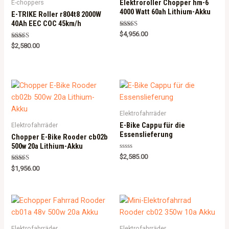
Elektroroller Chopper hm-6
E-choppers
4000 Watt 60ah Lithium-Akku
E-TRIKE Roller r804t8 2000W
40Ah EEC COC 45km/h
Rated
$
4,956.00
5.00
Rated
out of 5
$
2,580.00
5.00
out of 5
Elektrofahrräder
E-Bike Cappu für die
Elektrofahrräder
Essenslieferung
Chopper E-Bike Rooder cb02b
500w 20a Lithium-Akku
Rated
$
2,585.00
0
Rated
out
$
1,956.00
5.00
of
out of 5
5
Elektrofahrräder
Elektrofahrräder