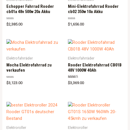
Echopper Fahrrad Rooder
Mini-Elektrofahrrad Rooder
cb01a 48v 500w 20a Akku
cb02 350w 10a Akku
Rated
Rated
$
2,385.00
$
1,656.00
0
0
out
out
of
of
5
5
Elektrofahrräder
Elektrofahrräder
Mocha Elektrofahrrad zu
Rooder Elektrofahrrad CB01B
verkaufen
48V 1000W 40Ah
Rated
Rated
$
3,123.00
$
3,369.00
0
5.00
out
out of 5
of
5
Elektroroller
Elektroroller