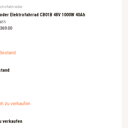
ktrofahrräder
oder Elektrofahrrad CB01B 48V 1000W 40Ah
ted
,369.00
0
 of 5
stand
u verkaufen