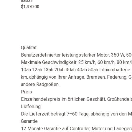
Rated
$
1,470.00
5.00
out of 5
Qualität
Benutzerdefinierter leistungsstarker Motor: 350 W, 
Maximale Geschwindigkeit: 25 km/h, 60 km/h, 80 km/h,
10ah 12ah 13ah 20ah 30ah 40ah 50ah Lithiumbatterie 
km, abhängig von Ihrer Anfrage. Bremsen, Federung, Ge
andere Radgrößen.
Preis
Einzelhandelspreis im örtlichen Geschäft, Großhandelsp
Lieferung
Die Lieferzeit beträgt 7–60 Tage, abhängig von den 
Garantie
12 Monate Garantie auf Controller, Motor und Ladegerät