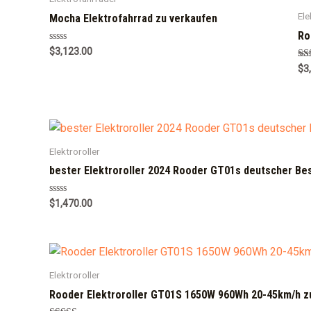
Ele
Mocha Elektrofahrrad zu verkaufen
Ro
Rated
$
3,123.00
0
Ra
$
3
out
5.0
of
out
5
Elektroroller
bester Elektroroller 2024 Rooder GT01s deutscher Be
Rated
$
1,470.00
0
out
of
5
Elektroroller
Rooder Elektroroller GT01S 1650W 960Wh 20-45km/h z