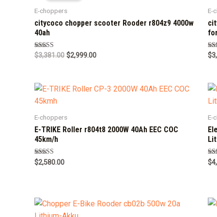
E-choppers
E-
citycoco chopper scooter Rooder r804z9 4000w
ci
40ah
fo
Rated
Ra
$
3,381.00
$
2,999.00
$
3
5.00
5.0
out of 5
out
E-choppers
E-
E-TRIKE Roller r804t8 2000W 40Ah EEC COC
El
45km/h
Li
Rated
Ra
$
2,580.00
$
4
5.00
5.0
out of 5
out