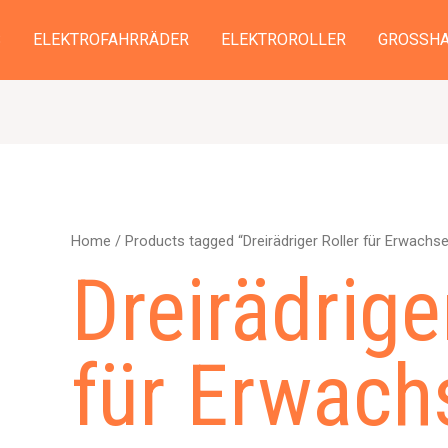
S
ELEKTROFAHRRÄDER
ELEKTROROLLER
GROSSHA
Home
/ Products tagged “Dreirädriger Roller für Erwachs
Dreirädrige
für Erwach