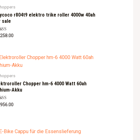
choppers
tycoco r804t9 elektro trike roller 4000w 40ah
r sale
ted
,258.00
0
 of 5
choppers
ektroroller Chopper hm-6 4000 Watt 60ah
thium-Akku
ted
,956.00
0
 of 5