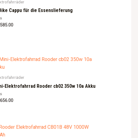
ktrofahrräder
Bike Cappu für die Essenslieferung
ted
,585.00
ktrofahrräder
ni-Elektrofahrrad Rooder cb02 350w 10a Akku
ted
,656.00