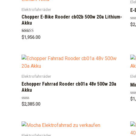
Ele
Elektrofahrräder
E-
Chopper E-Bike Rooder cb02b 500w 20a Lithium-
Akku
Ra
$
2
0
out
of
Rated
$
1,956.00
5
5.00
out of 5
Elektrofahrräder
Ele
Echopper Fahrrad Rooder cb01a 48v 500w 20a
Mi
Akku
Ra
$
1
0
Rated
$
2,385.00
out
0
of
out
5
of
5
Elektrofahrräder