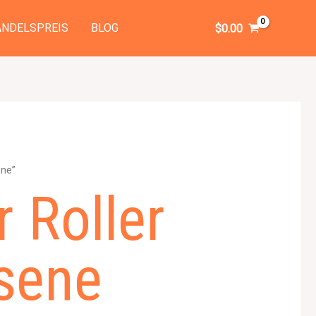
NDELSPREIS
BLOG
$
0.00
ene”
r Roller
sene