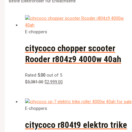
Beste Elektroroller für Erwachsene
E-choppers
citycoco chopper scooter
Rooder r804z9 4000w 40ah
Rated
5.00
out of 5
$
3,381.00
$
2,999.00
E-choppers
citycoco r804t9 elektro trike