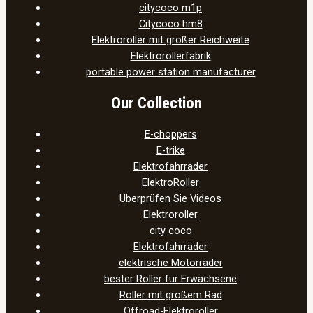
citycoco m1p
Citycoco hm8
Elektroroller mit großer Reichweite
Elektrorollerfabrik
portable power station manufacturer
Our Collection
E-choppers
E-trike
Elektrofahrräder
ElektroRoller
Überprüfen Sie Videos
Elektroroller
city coco
Elektrofahrräder
elektrische Motorräder
bester Roller für Erwachsene
Roller mit großem Rad
Offroad-Elektroroller