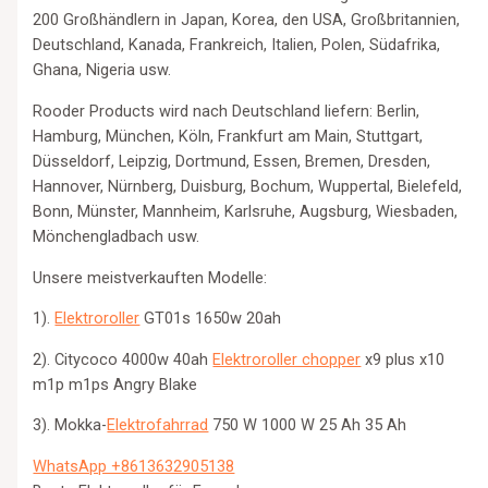
200 Großhändlern in Japan, Korea, den USA, Großbritannien,
Deutschland, Kanada, Frankreich, Italien, Polen, Südafrika,
Ghana, Nigeria usw.
Rooder Products wird nach Deutschland liefern: Berlin,
Hamburg, München, Köln, Frankfurt am Main, Stuttgart,
Düsseldorf, Leipzig, Dortmund, Essen, Bremen, Dresden,
Hannover, Nürnberg, Duisburg, Bochum, Wuppertal, Bielefeld,
Bonn, Münster, Mannheim, Karlsruhe, Augsburg, Wiesbaden,
Mönchengladbach usw.
Unsere meistverkauften Modelle:
1).
Elektroroller
GT01s 1650w 20ah
2). Citycoco 4000w 40ah
Elektroroller chopper
x9 plus x10
m1p m1ps Angry Blake
3). Mokka-
Elektrofahrrad
750 W 1000 W 25 Ah 35 Ah
WhatsApp +8613632905138