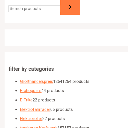
filter by categories
Großhandelspreis
1264
1264 products
E-choppers
4
4 products
E-Trike
2
2 products
Elektrofahrräder
6
6 products
Elektroroller
2
2 products
tragbares Kraftwerk
157
157 products