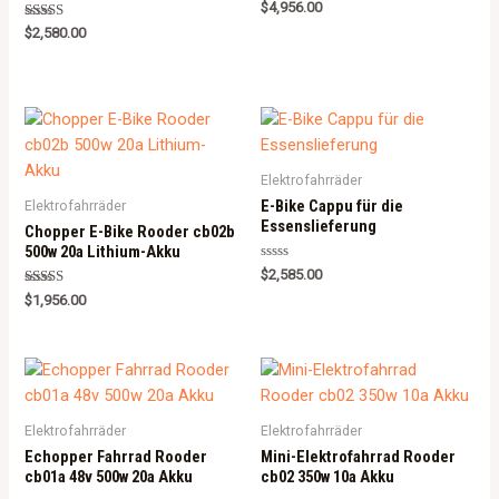
Rated
$
4,956.00
5.00
Rated
out of 5
$
2,580.00
5.00
out of 5
Elektrofahrräder
E-Bike Cappu für die
Elektrofahrräder
Essenslieferung
Chopper E-Bike Rooder cb02b
500w 20a Lithium-Akku
Rated
$
2,585.00
0
Rated
out
$
1,956.00
5.00
of
out of 5
5
Elektrofahrräder
Elektrofahrräder
Echopper Fahrrad Rooder
Mini-Elektrofahrrad Rooder
cb01a 48v 500w 20a Akku
cb02 350w 10a Akku