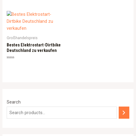
Großhandelspreis
Bestes Elektrostart-Dirtbike
Deutschland zu verkaufen
Rated
0
out
of
5
Search