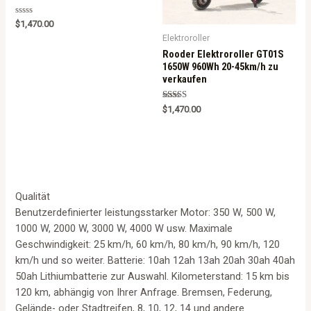
Rated
$
1,470.00
0
Elektroroller
out
of
Rooder Elektroroller GT01S
5
1650W 960Wh 20-45km/h zu
verkaufen
Rated
$
1,470.00
5.00
out of 5
Qualität
Benutzerdefinierter leistungsstarker Motor: 350 W, 500 W,
1000 W, 2000 W, 3000 W, 4000 W usw. Maximale
Geschwindigkeit: 25 km/h, 60 km/h, 80 km/h, 90 km/h, 120
km/h und so weiter. Batterie: 10ah 12ah 13ah 20ah 30ah 40ah
50ah Lithiumbatterie zur Auswahl. Kilometerstand: 15 km bis
120 km, abhängig von Ihrer Anfrage. Bremsen, Federung,
Gelände- oder Stadtreifen, 8, 10, 12, 14 und andere