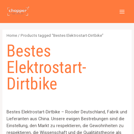
PREI
Zum
2
4
2
6
1
1
MAI
Inhalt
p
p
p
p
2
5
MEN
springen
r
r
r
r
6
7
o
o
o
o
4
p
Home
/ Products tagged “Bestes Elektrostart-Dirtbike”
d
d
d
d
p
r
Bestes
u
u
u
u
r
o
c
c
c
c
o
d
Elektrostart-
t
t
t
t
d
u
s
s
s
s
u
c
Dirtbike
c
t
t
s
s
Bestes Elektrostart-Dirtbike – Rooder Deutschland, Fabrik und
Lieferanten aus China. Unsere ewigen Bestrebungen sind die
Einstellung, den Markt zu respektieren, die Gewohnheiten zu
respektieren, die Wissenschaft und die Qualitätstheorie als