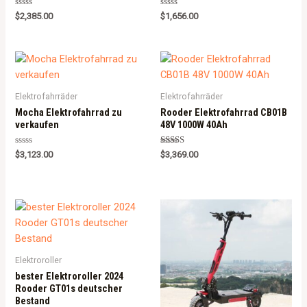
Rated
Rated
$
2,385.00
$
1,656.00
0
0
out
out
of
of
5
5
Elektrofahrräder
Elektrofahrräder
Mocha Elektrofahrrad zu
Rooder Elektrofahrrad CB01B
verkaufen
48V 1000W 40Ah
Rated
Rated
$
3,123.00
$
3,369.00
0
5.00
out
out of 5
of
5
Elektroroller
bester Elektroroller 2024
Rooder GT01s deutscher
Bestand