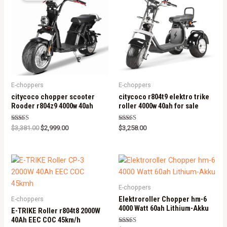
E-choppers
E-choppers
citycoco chopper scooter
citycoco r804t9 elektro trike
Rooder r804z9 4000w 40ah
roller 4000w 40ah for sale
Rated
Rated
$
3,381.00
$
2,999.00
$
3,258.00
5.00
5.00
out of 5
out of 5
E-choppers
Elektroroller Chopper hm-6
E-choppers
4000 Watt 60ah Lithium-Akku
E-TRIKE Roller r804t8 2000W
40Ah EEC COC 45km/h