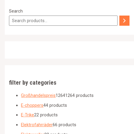
Search
filter by categories
Großhandelspreis
1264
1264 products
E-choppers
4
4 products
E-Trike
2
2 products
Elektrofahrräder
6
6 products