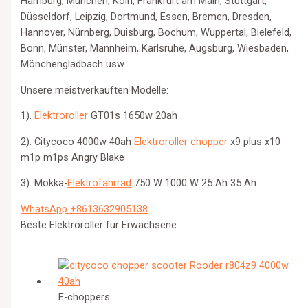
Hamburg, München, Köln, Frankfurt am Main, Stuttgart,
Düsseldorf, Leipzig, Dortmund, Essen, Bremen, Dresden,
Hannover, Nürnberg, Duisburg, Bochum, Wuppertal, Bielefeld,
Bonn, Münster, Mannheim, Karlsruhe, Augsburg, Wiesbaden,
Mönchengladbach usw.
Unsere meistverkauften Modelle:
1).
Elektroroller
GT01s 1650w 20ah
2). Citycoco 4000w 40ah
Elektroroller chopper
x9 plus x10
m1p m1ps Angry Blake
3). Mokka-
Elektrofahrrad
750 W 1000 W 25 Ah 35 Ah
WhatsApp +8613632905138
Beste Elektroroller für Erwachsene
E-choppers