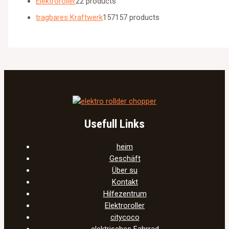
Elektroroller
2
2 products
tragbares Kraftwerk
157
157 products
Usefull Links
heim
Geschäft
Über su
Kontakt
Hilfezentrum
Elektroroller
citycoco
elektrisches Fahrrad