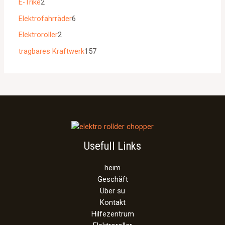
E-Trike
2
Elektrofahrräder
6
Elektroroller
2
tragbares Kraftwerk
157
Usefull Links
heim
Geschäft
Über su
Kontakt
Hilfezentrum