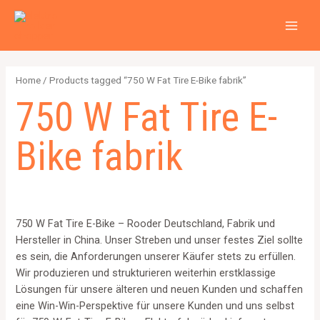
Zum
2
4
2
6
1
1
MAI
Inhalt
p
p
p
p
2
5
MEN
springen
r
r
r
r
6
7
o
o
o
o
4
p
Home
/ Products tagged “750 W Fat Tire E-Bike fabrik”
d
d
d
d
p
r
750 W Fat Tire E-
u
u
u
u
r
o
c
c
c
c
o
d
Bike fabrik
t
t
t
t
d
u
s
s
s
s
u
c
c
t
t
s
750 W Fat Tire E-Bike – Rooder Deutschland, Fabrik und
s
Hersteller in China. Unser Streben und unser festes Ziel sollte
es sein, die Anforderungen unserer Käufer stets zu erfüllen.
Wir produzieren und strukturieren weiterhin erstklassige
Lösungen für unsere älteren und neuen Kunden und schaffen
eine Win-Win-Perspektive für unsere Kunden und uns selbst