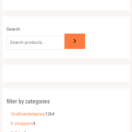
of
5
Search
filter by categories
Großhandelspreis
1264
E-choppers
4