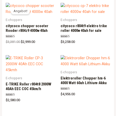
Angebot!
E-choppers
E-choppers
citycoco chopper scooter
citycoco r804t9 elektro trike
Rooder r804z9 4000w 40ah
roller 4000w 40ah for sale
Rated
Rated
$
3,381.00
$
2,999.00
$
3,258.00
5.00
5.00
out of 5
out of 5
E-choppers
Elektroroller Chopper hm-6
E-choppers
4000 Watt 60ah Lithium-Akku
E-TRIKE Roller r804t8 2000W
40Ah EEC COC 45km/h
Rated
$
4,956.00
5.00
Rated
out of 5
$
2,580.00
5.00
out of 5