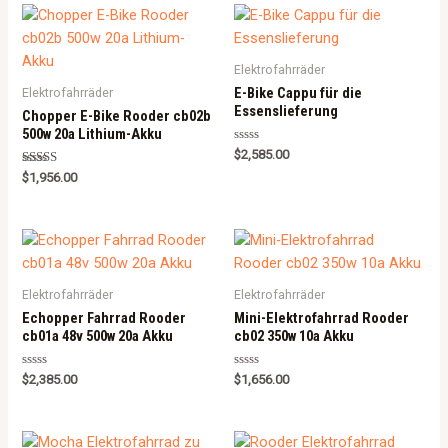
Elektrofahrräder
E-Bike Cappu für die
Elektrofahrräder
Essenslieferung
Chopper E-Bike Rooder cb02b
500w 20a Lithium-Akku
Rated
$
2,585.00
0
Rated
out
$
1,956.00
5.00
of
out of 5
5
Elektrofahrräder
Elektrofahrräder
Echopper Fahrrad Rooder
Mini-Elektrofahrrad Rooder
cb01a 48v 500w 20a Akku
cb02 350w 10a Akku
Rated
Rated
$
2,385.00
$
1,656.00
0
0
out
out
of
of
5
5