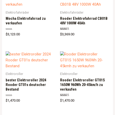
Elektrofahrräder
Elektrofahrräder
Mocha Elektrofahrrad zu
Rooder Elektrofahrrad CB01B
verkaufen
48V 1000W 40Ah
Rated
Rated
$
3,123.00
$
3,369.00
0
5.00
out
out of 5
of
5
Elektroroller
Elektroroller
bester Elektroroller 2024
Rooder Elektroroller GT01S
Rooder GT01s deutscher
1650W 960Wh 20-45km/h zu
Bestand
verkaufen
Rated
Rated
$
1,470.00
$
1,470.00
0
5.00
out
out of 5
of
5