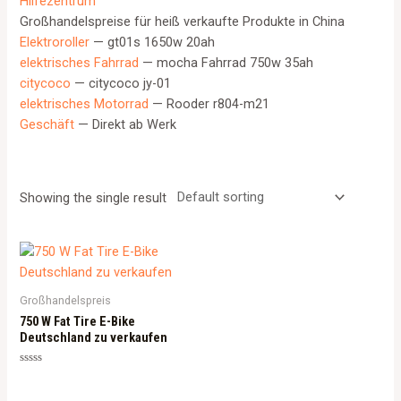
Hilfezentrum
Großhandelspreise für heiß verkaufte Produkte in China
Elektroroller
— gt01s 1650w 20ah
elektrisches Fahrrad
— mocha Fahrrad 750w 35ah
citycoco
— citycoco jy-01
elektrisches Motorrad
— Rooder r804-m21
Geschäft
— Direkt ab Werk
Showing the single result
Großhandelspreis
750 W Fat Tire E-Bike
Deutschland zu verkaufen
Rated
0
out