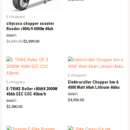
5.00
out of 5
E-choppers
citycoco chopper scooter
Rooder r804z9 4000w 40ah
Rated
$
3,381.00
$
2,999.00
5.00
out of 5
E-choppers
Elektroroller Chopper hm-6
E-choppers
4000 Watt 60ah Lithium-Akku
E-TRIKE Roller r804t8 2000W
40Ah EEC COC 45km/h
Rated
$
4,956.00
5.00
Rated
out of 5
$
2,580.00
5.00
out of 5