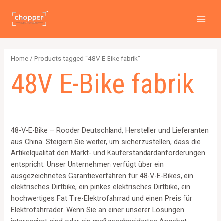
PREI
Zum
2
4
2
6
1
1
MAI
Inhalt
p
p
p
p
2
5
MEN
springen
r
r
r
r
6
7
o
o
o
o
4
p
Home
/ Products tagged “48V E-Bike fabrik”
d
d
d
d
p
r
48V E-Bike fabrik
u
u
u
u
r
o
c
c
c
c
o
d
t
t
t
t
d
u
s
s
s
s
u
c
48-V-E-Bike – Rooder Deutschland, Hersteller und Lieferanten
c
t
aus China. Steigern Sie weiter, um sicherzustellen, dass die
t
s
Artikelqualität den Markt- und Käuferstandardanforderungen
s
entspricht. Unser Unternehmen verfügt über ein
ausgezeichnetes Garantieverfahren für 48-V-E-Bikes, ein
elektrisches Dirtbike, ein pinkes elektrisches Dirtbike, ein
hochwertiges Fat Tire-Elektrofahrrad und einen Preis für
Elektrofahrräder. Wenn Sie an einer unserer Lösungen