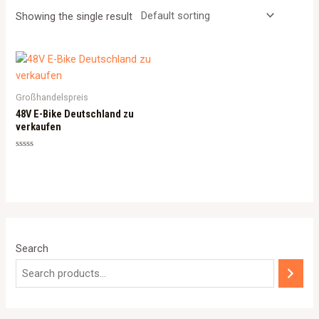
Showing the single result
Großhandelspreis
48V E-Bike Deutschland zu
verkaufen
Rated
0
out
of
5
Search