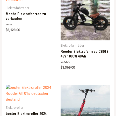
Elektrofahrräder
Mocha Elektrofahrrad zu
verkaufen
Rated
$
3,123.00
0
out
of
5
Elektrofahrräder
Rooder Elektrofahrrad CB01B
48V 1000W 40Ah
Rated
$
3,369.00
5.00
out of 5
Elektroroller
bester Elektroroller 2024