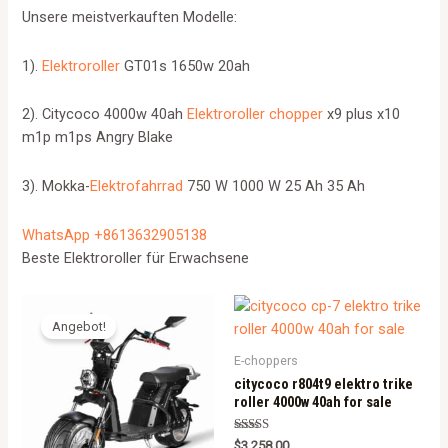
Unsere meistverkauften Modelle:
1).
Elektroroller
GT01s 1650w 20ah
2). Citycoco 4000w 40ah
Elektroroller chopper
x9 plus x10
m1p m1ps Angry Blake
3). Mokka-
Elektrofahrrad
750 W 1000 W 25 Ah 35 Ah
WhatsApp +8613632905138
Beste Elektroroller für Erwachsene
Angebot!
E-choppers
citycoco r804t9 elektro trike
roller 4000w 40ah for sale
Rated
$
3,258.00