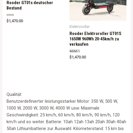
Rooder GT01s deutscher
Bestand
Rated
$
1,470.00
0
Elektroroller
out
of
Rooder Elektroroller GT01S
5
1650W 960Wh 20-45km/h zu
verkaufen
Rated
$
1,470.00
5.00
out of 5
Qualität
Benutzerdefinierter leistungsstarker Motor: 350 W, 500 W,
1000 W, 2000 W, 3000 W, 4000 W usw. Maximale
Geschwindigkeit: 25 km/h, 60 km/h, 80 km/h, 90 km/h, 120
km/h und so weiter. Batterie: 10ah 12ah 13ah 20ah 30ah 40ah
50ah Lithiumbatterie zur Auswahl. Kilometerstand: 15 km bis