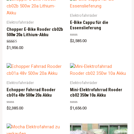
Elektrofahrräder
E-Bike Cappu für die
Elektrofahrräder
Essenslieferung
Chopper E-Bike Rooder cb02b
500w 20a Lithium-Akku
Rated
$
2,585.00
0
Rated
out
$
1,956.00
5.00
of
out of 5
5
Elektrofahrräder
Elektrofahrräder
Echopper Fahrrad Rooder
Mini-Elektrofahrrad Rooder
cb01a 48v 500w 20a Akku
cb02 350w 10a Akku
Rated
Rated
$
2,385.00
$
1,656.00
0
0
out
out
of
of
5
5