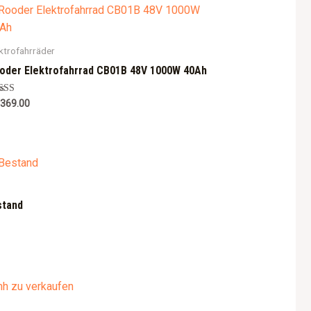
ktrofahrräder
oder Elektrofahrrad CB01B 48V 1000W 40Ah
ted
,369.00
0
 of 5
stand