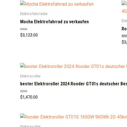
Elektrofahrräder
Ele
Mocha Elektrofahrrad zu verkaufen
Ro
Rated
$
3,123.00
0
Ra
$
3
out
5.0
of
out
5
Elektroroller
bester Elektroroller 2024 Rooder GT01s deutscher Be
Rated
$
1,470.00
0
out
of
5
Elektroroller