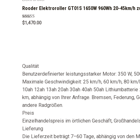
Rooder Elektroroller GT01S 1650W 960Wh 20-45km/h z
Rated
$
1,470.00
5.00
out of 5
Qualität
Benutzerdefinierter leistungsstarker Motor: 350 W, 
Maximale Geschwindigkeit: 25 km/h, 60 km/h, 80 km/h,
10ah 12ah 13ah 20ah 30ah 40ah 50ah Lithiumbatterie 
km, abhängig von Ihrer Anfrage. Bremsen, Federung, Ge
andere Radgrößen.
Preis
Einzelhandelspreis im örtlichen Geschäft, Großhandelsp
Lieferung
Die Lieferzeit beträgt 7–60 Tage, abhängig von den 