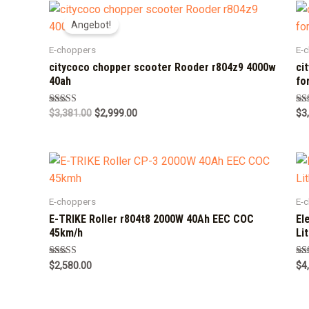
Angebot!
E-choppers
E-
citycoco chopper scooter Rooder r804z9 4000w
ci
40ah
fo
Rated
Ra
$
3,381.00
$
2,999.00
$
3
5.00
5.0
out of 5
out
E-choppers
E-
E-TRIKE Roller r804t8 2000W 40Ah EEC COC
El
45km/h
Li
Rated
Ra
$
2,580.00
$
4
5.00
5.0
out of 5
out