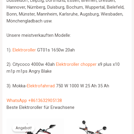
Düsseldorf, Leipzig, Dortmund, Essen, Bremen, Dresden,
Hannover, Nürnberg, Duisburg, Bochum, Wuppertal, Bielefeld,
Bonn, Münster, Mannheim, Karlsruhe, Augsburg, Wiesbaden,
Mönchengladbach usw.
Unsere meistverkauften Modelle:
1).
Elektroroller
GT01s 1650w 20ah
2). Citycoco 4000w 40ah
Elektroroller chopper
x9 plus x10
m1p m1ps Angry Blake
3). Mokka-
Elektrofahrrad
750 W 1000 W 25 Ah 35 Ah
WhatsApp +8613632905138
Beste Elektroroller für Erwachsene
Angebot!