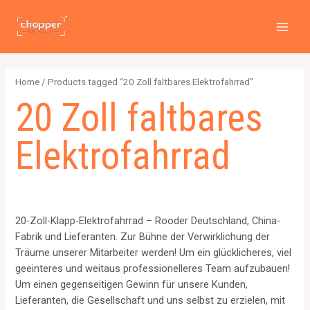
PREI
Zum
2
4
2
6
1
1
MAI
Inhalt
p
p
p
p
2
5
MEN
springen
r
r
r
r
6
7
o
o
o
o
4
p
Home
/ Products tagged “20 Zoll faltbares Elektrofahrrad”
d
d
d
d
p
r
20 Zoll faltbares
u
u
u
u
r
o
c
c
c
c
o
d
Elektrofahrrad
t
t
t
t
d
u
s
s
s
s
u
c
c
t
t
s
20-Zoll-Klapp-Elektrofahrrad – Rooder Deutschland, China-
s
Fabrik und Lieferanten. Zur Bühne der Verwirklichung der
Träume unserer Mitarbeiter werden! Um ein glücklicheres, viel
geeinteres und weitaus professionelleres Team aufzubauen!
Um einen gegenseitigen Gewinn für unsere Kunden,
Lieferanten, die Gesellschaft und uns selbst zu erzielen, mit