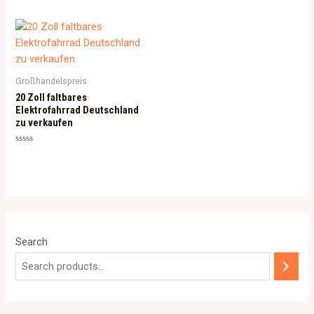
Großhandelspreis
20 Zoll faltbares
Elektrofahrrad Deutschland
zu verkaufen
Rated
0
out
of
5
Search