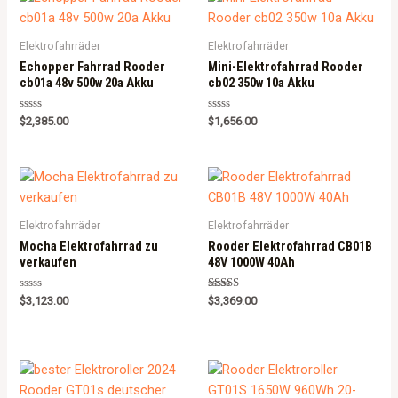
Elektrofahrräder
Elektrofahrräder
Echopper Fahrrad Rooder
Mini-Elektrofahrrad Rooder
cb01a 48v 500w 20a Akku
cb02 350w 10a Akku
Rated
Rated
$
2,385.00
$
1,656.00
0
0
out
out
of
of
5
5
Elektrofahrräder
Elektrofahrräder
Mocha Elektrofahrrad zu
Rooder Elektrofahrrad CB01B
verkaufen
48V 1000W 40Ah
Rated
Rated
$
3,123.00
$
3,369.00
0
5.00
out
out of 5
of
5