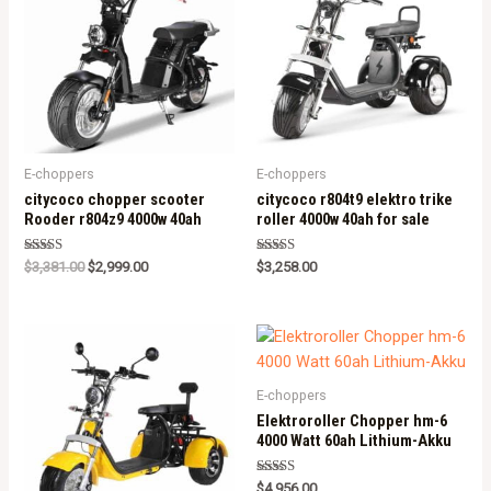
E-choppers
E-choppers
citycoco chopper scooter
citycoco r804t9 elektro trike
Rooder r804z9 4000w 40ah
roller 4000w 40ah for sale
Rated
Rated
$
3,381.00
$
2,999.00
$
3,258.00
5.00
5.00
out of 5
out of 5
E-choppers
Elektroroller Chopper hm-6
4000 Watt 60ah Lithium-Akku
Rated
$
4,956.00