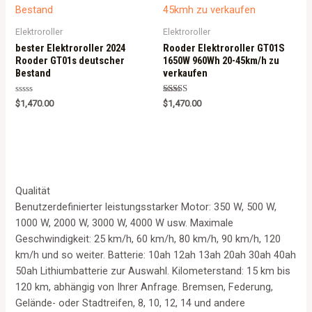
Elektroroller
Elektroroller
bester Elektroroller 2024
Rooder Elektroroller GT01S
Rooder GT01s deutscher
1650W 960Wh 20-45km/h zu
Bestand
verkaufen
Rated
Rated
$
1,470.00
$
1,470.00
0
5.00
out
out of 5
of
5
Qualität
Benutzerdefinierter leistungsstarker Motor: 350 W, 500 W,
1000 W, 2000 W, 3000 W, 4000 W usw. Maximale
Geschwindigkeit: 25 km/h, 60 km/h, 80 km/h, 90 km/h, 120
km/h und so weiter. Batterie: 10ah 12ah 13ah 20ah 30ah 40ah
50ah Lithiumbatterie zur Auswahl. Kilometerstand: 15 km bis
120 km, abhängig von Ihrer Anfrage. Bremsen, Federung,
Gelände- oder Stadtreifen, 8, 10, 12, 14 und andere