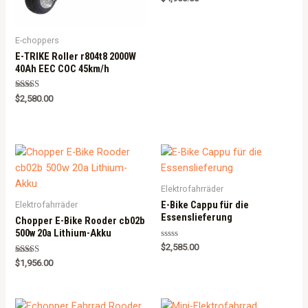
5.00
out of 5
E-choppers
E-TRIKE Roller r804t8 2000W
40Ah EEC COC 45km/h
Rated
$
2,580.00
5.00
out of 5
Elektrofahrräder
E-Bike Cappu für die
Elektrofahrräder
Essenslieferung
Chopper E-Bike Rooder cb02b
500w 20a Lithium-Akku
Rated
$
2,585.00
0
Rated
out
$
1,956.00
5.00
of
out of 5
5