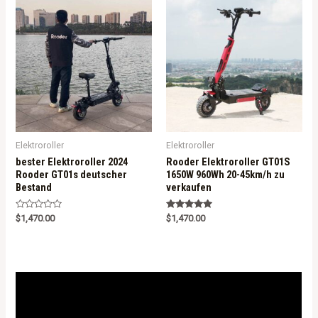
u
t
o
f
5
Elektroroller
Elektroroller
bester Elektroroller 2024
Rooder Elektroroller GT01S
Rooder GT01s deutscher
1650W 960Wh 20-45km/h zu
Bestand
verkaufen
R
Rated
$
1,470.00
$
1,470.00
a
5.00
t
out of 5
e
d
0
o
u
t
o
f
5