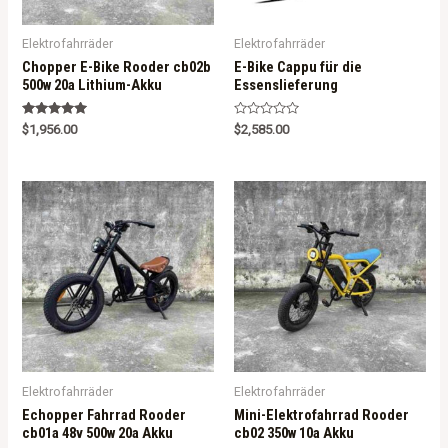
Elektrofahrräder
Elektrofahrräder
Chopper E-Bike Rooder cb02b
E-Bike Cappu für die
500w 20a Lithium-Akku
Essenslieferung
Rated
R
$
1,956.00
$
2,585.00
5.00
a
out of 5
t
e
d
0
o
u
t
o
f
5
Elektrofahrräder
Elektrofahrräder
Echopper Fahrrad Rooder
Mini-Elektrofahrrad Rooder
cb01a 48v 500w 20a Akku
cb02 350w 10a Akku