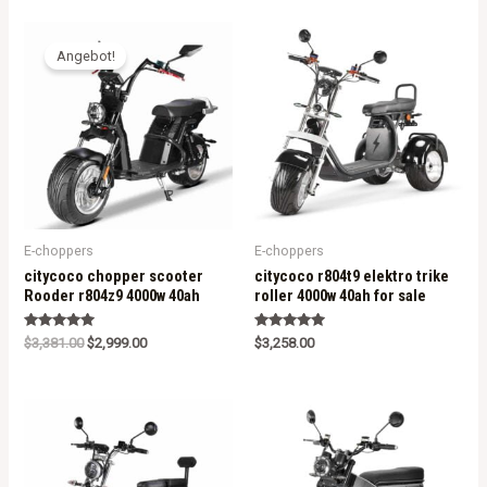
Angebot!
E-choppers
E-choppers
citycoco chopper scooter
citycoco r804t9 elektro trike
Rooder r804z9 4000w 40ah
roller 4000w 40ah for sale
Rated
Rated
$
3,381.00
$
2,999.00
$
3,258.00
5.00
5.00
out of 5
out of 5