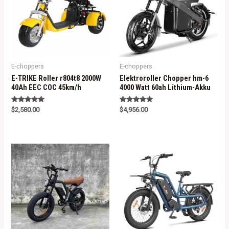
E-choppers
E-choppers
E-TRIKE Roller r804t8 2000W
Elektroroller Chopper hm-6
40Ah EEC COC 45km/h
4000 Watt 60ah Lithium-Akku
Rated
Rated
$
2,580.00
$
4,956.00
5.00
5.00
out of 5
out of 5