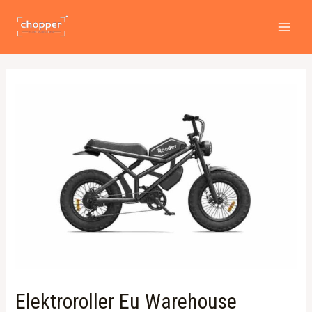
Zum
Beitragsnavigation
MAI
Inhalt
MEN
springen
Elektroroller Eu Warehouse