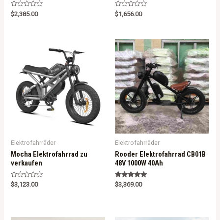
R
R
$
2,385.00
$
1,656.00
a
a
t
t
e
e
d
d
0
0
o
o
u
u
t
t
o
o
f
f
5
5
Elektrofahrräder
Elektrofahrräder
Mocha Elektrofahrrad zu
Rooder Elektrofahrrad CB01B
verkaufen
48V 1000W 40Ah
R
Rated
$
3,123.00
$
3,369.00
a
5.00
t
out of 5
e
d
0
o